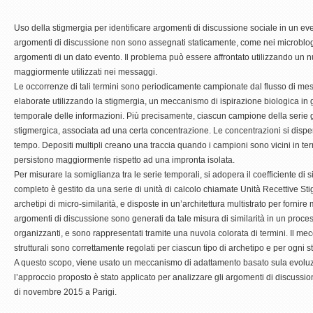
Uso della stigmergia per identificare argomenti di discussione sociale in un even
argomenti di discussione non sono assegnati staticamente, come nei microblog, e
argomenti di un dato evento. Il problema può essere affrontato utilizzando un nuo
maggiormente utilizzati nei messaggi.
Le occorrenze di tali termini sono periodicamente campionate dal flusso di mes
elaborate utilizzando la stigmergia, un meccanismo di ispirazione biologica in
temporale delle informazioni. Più precisamente, ciascun campione della serie g
stigmergica, associata ad una certa concentrazione. Le concentrazioni si disp
tempo. Depositi multipli creano una traccia quando i campioni sono vicini in term
persistono maggiormente rispetto ad una impronta isolata.
Per misurare la somiglianza tra le serie temporali, si adopera il coefficiente di s
completo è gestito da una serie di unità di calcolo chiamate Unità Recettive Sti
archetipi di micro-similarità, e disposte in un’architettura multistrato per fornire
argomenti di discussione sono generati da tale misura di similarità in un proce
organizzanti, e sono rappresentati tramite una nuvola colorata di termini. Il m
strutturali sono correttamente regolati per ciascun tipo di archetipo e per ogni st
A questo scopo, viene usato un meccanismo di adattamento basato sula evoluzion
l’approccio proposto è stato applicato per analizzare gli argomenti di discussione 
di novembre 2015 a Parigi.