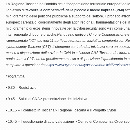
La Regione Toscana nell’ambito della “cooperazione territoriale europea” dell
l’obiettivo di
favorire la competitività delle piccole e medie imprese (PMI)
att
miglioramento delle politiche pubbliche a supporto del settore. Il progetto affron
europeo: carenza di coordinamento degli attori regionali, frammentazione del m
miglioramento di ecosistemi innovativi per la cybersecurity sono visti come una
interregionale di buone pratiche.
Per questo motivo, l’Unione Comunicazione e 
rappresentato l’ICT, giovedì 11 aprile presenterà un’iniziativa congiunta con 
cybersecurity Toscano (C3T). L’elemento centrale dell’iniziativa sarà un questio
messo a disposizione delle Azienda CNA.In tal senso CNA Toscana desidera r
particolare, il C3T che ha gentilmente messo a disposizione il questionario in o
compilare il questionario:
https://www.cybersecurityosservatorio.it/it/Services/su
Programma:
• 9.30 – Registrazioni
• 9.45 – Saluti di CNA > presentazione dell’iniziativa
• 10.15 – Il contesto in Toscana > Regione Toscana e il Progetto Cyber
• 10.45 – Il questionario di auto-valutazione > Centro di Competenza Cybersec